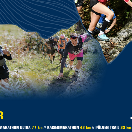
R
RMARATHON ULTRA
77 km
// KAISERMARATHON
42 km
// PÖLVEN TRAIL
23 km