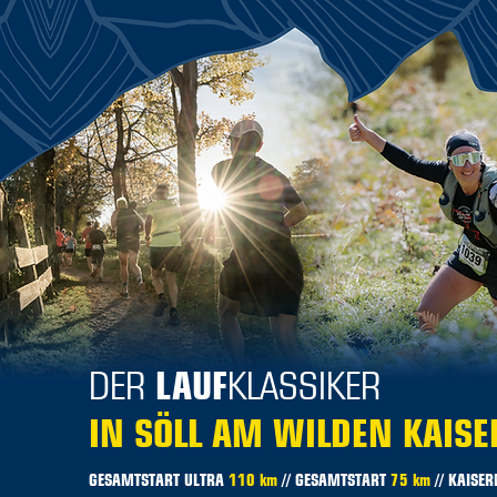
DER
LAUF
KLASSIKER
IN SÖLL AM WILDEN KAISE
GESAMTSTART ULTRA
110 km
// GESAMTSTART
75 km
// KAISE