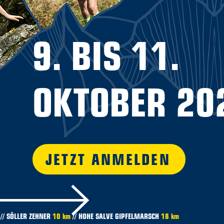
9. BIS 11.
OKTOBER 20
JETZT ANMELDEN
// SÖLLER ZEHNER
10 km
// HOHE SALVE GIPFELMARSCH
18 km