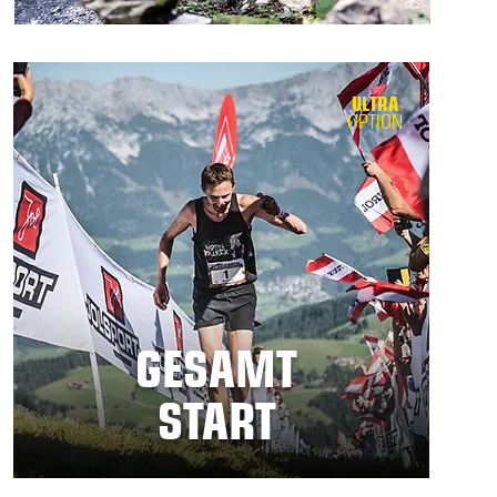
ULTRA
OPTION
GESAMT
START