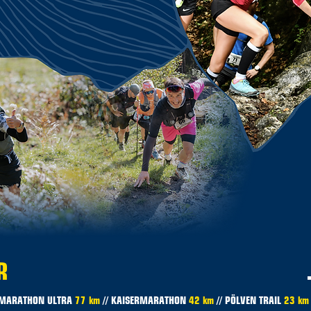
R
RMARATHON ULTRA
77 km
// KAISERMARATHON
42 km
// PÖLVEN TRAIL
23 km