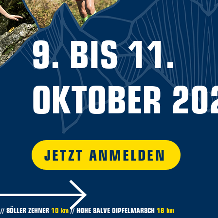
9. BIS 11.
OKTOBER 20
JETZT ANMELDEN
// SÖLLER ZEHNER
10 km
// HOHE SALVE GIPFELMARSCH
18 km