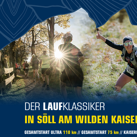
DER
LAUF
KLASSIKER
IN SÖLL AM WILDEN KAISE
GESAMTSTART ULTRA
110 km
// GESAMTSTART
75 km
// KAISE