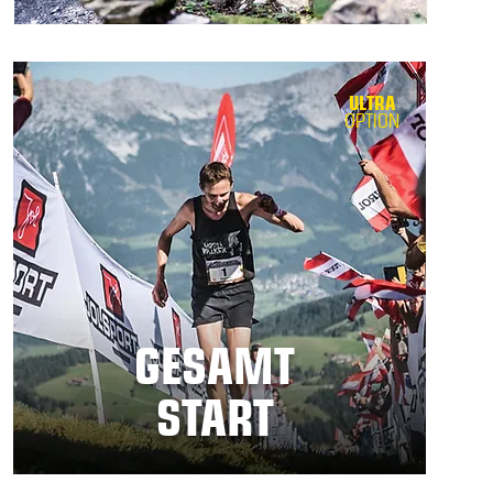
ULTRA
OPTION
GESAMT
START