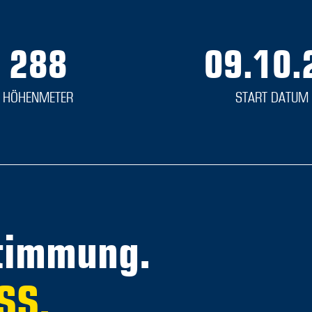
288
09.10.
HÖHENMETER
START DATUM
Stimmung.
SS.