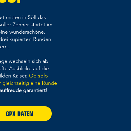
et mitten in Söll das
ller Zehner startet im
 eine wunderschöne,
drei kupierten Runden
ern.
ege wechseln sich ab
fte Ausblicke auf die
lden Kaiser.
Ob solo
 gleichzeitig eine Runde
uffreude garantiert!
GPX DATEN